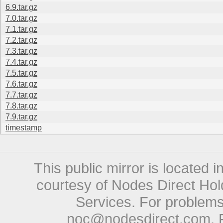
6.9.tar.gz
7.0.tar.gz
7.1.tar.gz
7.2.tar.gz
7.3.tar.gz
7.4.tar.gz
7.5.tar.gz
7.6.tar.gz
7.7.tar.gz
7.8.tar.gz
7.9.tar.gz
timestamp
This public mirror is located 
courtesy of Nodes Direct Hold
Services. For problems 
noc@nodesdirect.com
. 