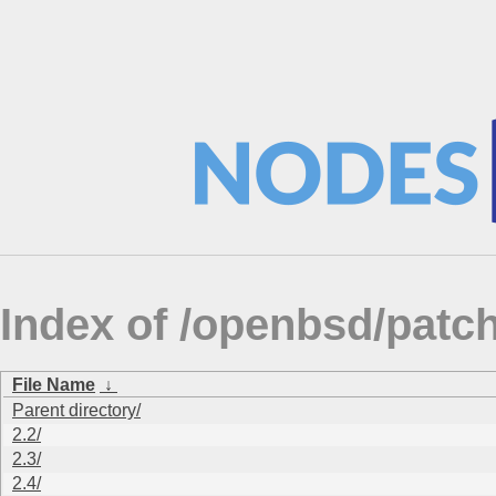
Index of /openbsd/patc
File Name
↓
Parent directory/
2.2/
2.3/
2.4/